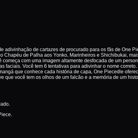
o de adivinhação de cartazes de procurado para os fãs de One P
s do Chapéu de Palha aos Yonko, Marinheiros e Shichibukai, m
ocê começa com uma imagem altamente desfocada de um personag
as faciais. Você tem 6 tentativas para adivinhar o nome correto
mangá que conhece cada história de capa, One Piecedle oferec
ve que você tem os olhos de um falcão e a memória de um histo
rado.
Piece.