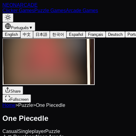
NEON
ARCADE
Clicker Games
Puzzle Games
Arcade Games
Português
▼
English
中文
日本語
한국어
Español
Français
Deutsch
Port
Share
Fullscreen
Home
>
Puzzle
>
One Piecedle
One Piecedle
Casual
Singleplayer
Puzzle