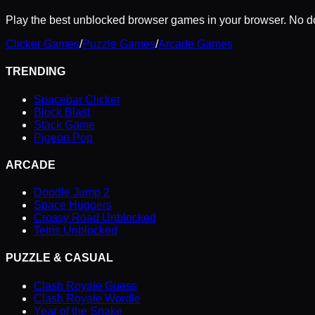
Play the best unblocked browser games in your browser. No do
Clicker Games
/
Puzzle Games
/
Arcade Games
TRENDING
Spacebar Clicker
Block Blast
Stack Game
Pigeon Pop
ARCADE
Doodle Jump 2
Space Huggers
Crossy Road Unblocked
Tetris Unblocked
PUZZLE & CASUAL
Clash Royale Guess
Clash Royale Wordle
Year of the Snake