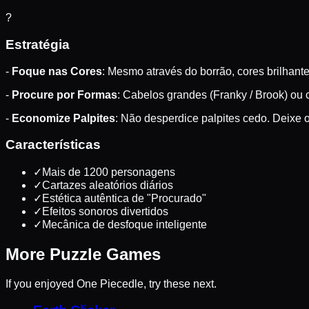
?
Estratégia
-
Foque nas Cores
: Mesmo através do borrão, cores brilhant
-
Procure por Formas
: Cabelos grandes (Franky / Brook) ou
-
Economize Palpites
: Não desperdice palpites cedo. Deixe o 
Características
✓
Mais de 1200 personagens
✓
Cartazes aleatórios diários
✓
Estética autêntica de "Procurado"
✓
Efeitos sonoros divertidos
✓
Mecânica de desfoque inteligente
More
Puzzle
Games
If you enjoyed
One Piecedle
, try these next.