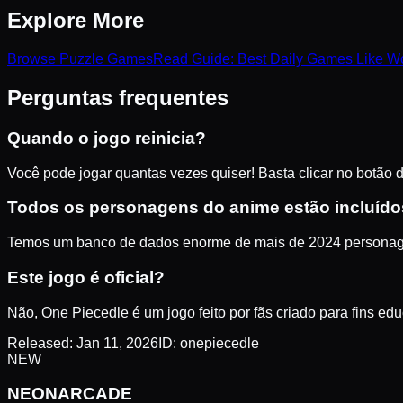
Explore More
Browse
Puzzle
Games
Read Guide:
Best Daily Games Like Wo
Perguntas frequentes
Quando o jogo reinicia?
Você pode jogar quantas vezes quiser! Basta clicar no botão
Todos os personagens do anime estão incluíd
Temos um banco de dados enorme de mais de 2024 personagens 
Este jogo é oficial?
Não, One Piecedle é um jogo feito por fãs criado para fins e
Released:
Jan 11, 2026
ID:
onepiecedle
NEW
NEON
ARCADE