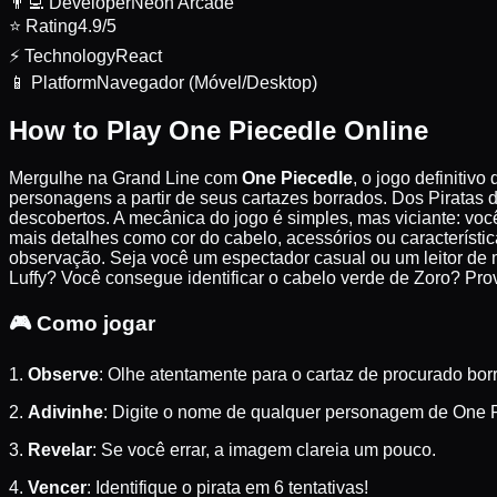
👨‍💻
Developer
Neon Arcade
⭐
Rating
4.9/5
⚡
Technology
React
📱
Platform
Navegador (Móvel/Desktop)
How to Play One Piecedle Online
Mergulhe na Grand Line com
One Piecedle
, o jogo definitiv
personagens a partir de seus cartazes borrados. Dos Pirata
descobertos. A mecânica do jogo é simples, mas viciante: v
mais detalhes como cor do cabelo, acessórios ou característic
observação. Seja você um espectador casual ou um leitor de 
Luffy? Você consegue identificar o cabelo verde de Zoro? Pro
🎮
Como jogar
1.
Observe
: Olhe atentamente para o cartaz de procurado bor
2.
Adivinhe
: Digite o nome de qualquer personagem de One 
3.
Revelar
: Se você errar, a imagem clareia um pouco.
4.
Vencer
: Identifique o pirata em 6 tentativas!