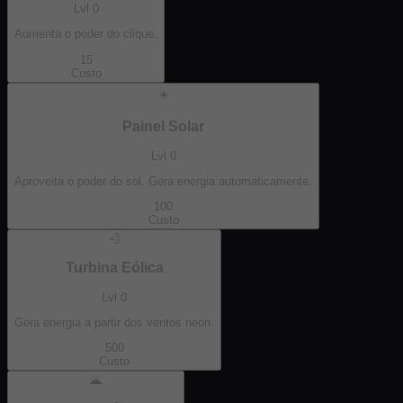
Lvl
0
Aumenta o poder do clique.
15
Custo
☀️
Painel Solar
Lvl
0
Aproveita o poder do sol. Gera energia automaticamente.
100
Custo
💨
Turbina Eólica
Lvl
0
Gera energia a partir dos ventos neon.
500
Custo
🌋