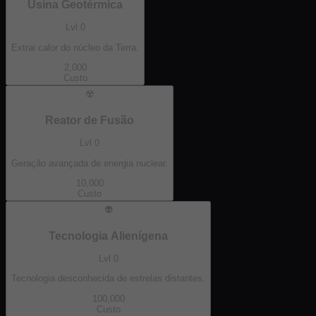
Usina Geotérmica
Lvl
0
Extrai calor do núcleo da Terra.
2,000
Custo
☢️
Reator de Fusão
Lvl
0
Geração avançada de energia nuclear.
10,000
Custo
👽
Tecnologia Alienígena
Lvl
0
Tecnologia desconhecida de estrelas distantes.
100,000
Custo