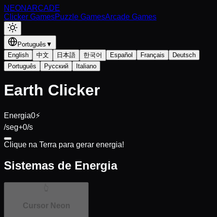
NEON
ARCADE
Clicker Games
Puzzle Games
Arcade Games
Português
▼
English
中文
日本語
한국어
Español
Français
Deutsch
Português
Русский
Italiano
Earth Clicker
Energia
0
⚡
/seg
+
0
/s
Clique na Terra para gerar energia!
Sistemas de Energia
👆
Cursor Neon