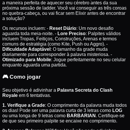
a maneira perfeita de aquecer seu cérebro antes da sua
próxima sessão de ladder. Você vai conseguir as três coroas
no quebra-cabeça, ou vai ficar sem Elixir antes de encontrar
a solução?
Os recursos incluem: -
Reset Diário
: Um novo desafio
aguarda toda meia-noite. -
Lore Preciso
: Palpites válidos
incluem Tropas, Feitiços, Construções, Arenas e termos
comuns de estratégia (como Kite, Push ou Aggro). -
Dificuldade Adaptável
: O tamanho da grade muda
diariamente para corresponder à palavra misteriosa. -
Otimizado para Mobile
: Jogue perfeitamente no seu celular
enquanto aguarda uma partida.
🎮
Como jogar
Seu objetivo é adivinhar a
Palavra Secreta do Clash
Royale
em 6 tentativas.
1. Verifique a Grade
: O comprimento da palavra muda todos
os dias! Pode ser uma palavra curta de 3 letras como
LOG
ou uma longa de 9 letras como
BARBARIAN
. Certifique-se
de que seu primeiro palpite se encaixe no comprimento.