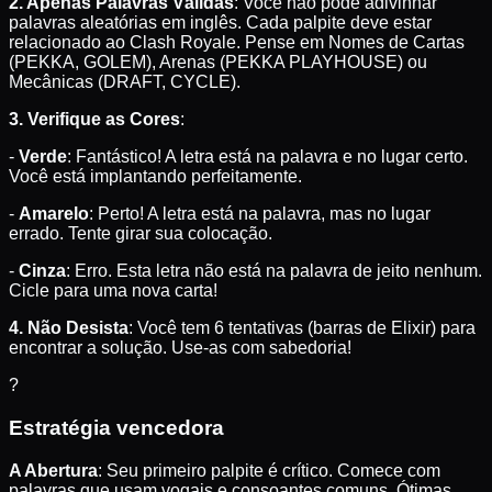
2. Apenas Palavras Válidas
: Você não pode adivinhar
palavras aleatórias em inglês. Cada palpite deve estar
relacionado ao Clash Royale. Pense em Nomes de Cartas
(PEKKA, GOLEM), Arenas (PEKKA PLAYHOUSE) ou
Mecânicas (DRAFT, CYCLE).
3. Verifique as Cores
:
-
Verde
: Fantástico! A letra está na palavra e no lugar certo.
Você está implantando perfeitamente.
-
Amarelo
: Perto! A letra está na palavra, mas no lugar
errado. Tente girar sua colocação.
-
Cinza
: Erro. Esta letra não está na palavra de jeito nenhum.
Cicle para uma nova carta!
4. Não Desista
: Você tem 6 tentativas (barras de Elixir) para
encontrar a solução. Use-as com sabedoria!
?
Estratégia vencedora
A Abertura
: Seu primeiro palpite é crítico. Comece com
palavras que usam vogais e consoantes comuns. Ótimas