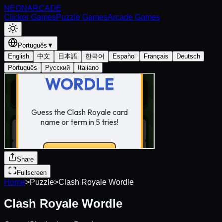
NEON
ARCADE
Clicker Games
Puzzle Games
Arcade Games
Português
▼
English
中文
日本語
한국어
Español
Français
Deutsch
Português
Русский
Italiano
Share
Fullscreen
Home
>
Puzzle
>
Clash Royale Wordle
Clash Royale Wordle