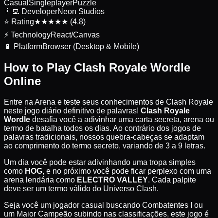
Casual
Singleplayer
Puzzle
👨‍💻
Developer
Neon Studios
⭐
Rating
★★★★★ (4.8)
⚡
Technology
React/Canvas
📱
Platform
Browser (Desktop & Mobile)
How to Play Clash Royale Wordle
Online
Entre na Arena e teste seus conhecimentos de Clash Royale
neste jogo diário definitivo de palavras!
Clash Royale
Wordle
desafia você a adivinhar uma carta secreta, arena ou
termo de batalha todos os dias. Ao contrário dos jogos de
palavras tradicionais, nossos quebra-cabeças se adaptam
ao comprimento do termo secreto, variando de 3 a 9 letras.
Um dia você pode estar adivinhando uma tropa simples
como
HOG
, e no próximo você pode ficar perplexo com uma
arena lendária como
ELECTRO VALLEY
. Cada palpite
deve ser um termo válido do Universo Clash.
Seja você um jogador casual buscando Combatentes I ou
um Maior Campeão subindo nas classificações, este jogo é