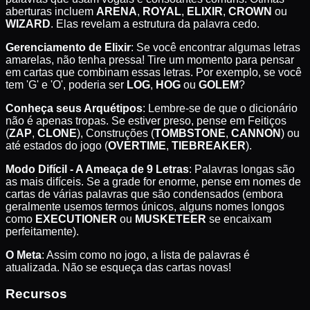
aberturas incluem
ARENA
,
ROYAL
,
ELIXIR
,
CROWN
ou
WIZARD
. Elas revelam a estrutura da palavra cedo.
Gerenciamento de Elixir
: Se você encontrar algumas letras
amarelas, não tenha pressa! Tire um momento para pensar
em cartas que combinam essas letras. Por exemplo, se você
tem 'G' e 'O', poderia ser
LOG
,
HOG
ou
GOLEM
?
Conheça seus Arquétipos
: Lembre-se de que o dicionário
não é apenas tropas. Se estiver preso, pense em Feitiços
(
ZAP
,
CLONE
), Construções (
TOMBSTONE
,
CANNON
) ou
até estados do jogo (
OVERTIME
,
TIEBREAKER
).
Modo Difícil - A Ameaça de 9 Letras
: Palavras longas são
as mais difíceis. Se a grade for enorme, pense em nomes de
cartas de várias palavras que são condensados (embora
geralmente usemos termos únicos, alguns nomes longos
como
EXECUTIONER
ou
MUSKETEER
se encaixam
perfeitamente).
O Meta
: Assim como no jogo, a lista de palavras é
atualizada. Não se esqueça das cartas novas!
Recursos