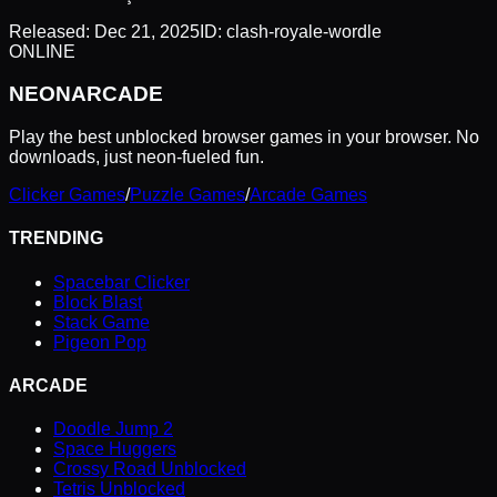
Released:
Dec 21, 2025
ID:
clash-royale-wordle
ONLINE
NEON
ARCADE
Play the best unblocked browser games in your browser. No
downloads, just neon-fueled fun.
Clicker Games
/
Puzzle Games
/
Arcade Games
TRENDING
Spacebar Clicker
Block Blast
Stack Game
Pigeon Pop
ARCADE
Doodle Jump 2
Space Huggers
Crossy Road Unblocked
Tetris Unblocked