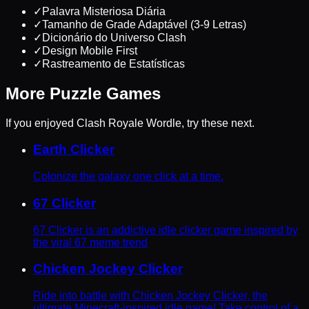
✓
Palavra Misteriosa Diária
✓
Tamanho de Grade Adaptável (3-9 Letras)
✓
Dicionário do Universo Clash
✓
Design Mobile First
✓
Rastreamento de Estatísticas
More
Puzzle
Games
If you enjoyed
Clash Royale Wordle
, try these next.
Earth Clicker
Colonize the galaxy one click at a time.
67 Clicker
67 Clicker is an addictive idle clicker game inspired by
the viral 67 meme trend
Chicken Jockey Clicker
Ride into battle with Chicken Jockey Clicker, the
ultimate Minecraft-inspired idle game! Take control of a