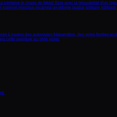
 combine le chaos de Metal Slug avec la rejouabilité d'un rogu
re explosé.\n\nVous incarnez un rebelle spatial solitaire infilt
.
 à travers des autoroutes fréquentées, des voies ferrées et des
ans cette aventure au style voxel.
rd.