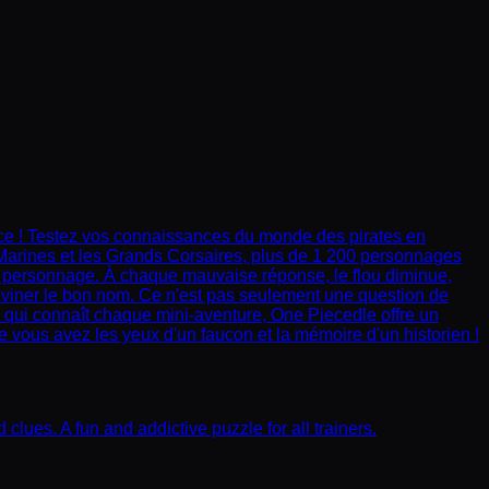
ece ! Testez vos connaissances du monde des pirates en
s Marines et les Grands Corsaires, plus de 1 200 personnages
n personnage. À chaque mauvaise réponse, le flou diminue,
deviner le bon nom. Ce n'est pas seulement une question de
 qui connaît chaque mini-aventure, One Piecedle offre un
e vous avez les yeux d'un faucon et la mémoire d'un historien !
es. A fun and addictive puzzle for all trainers.