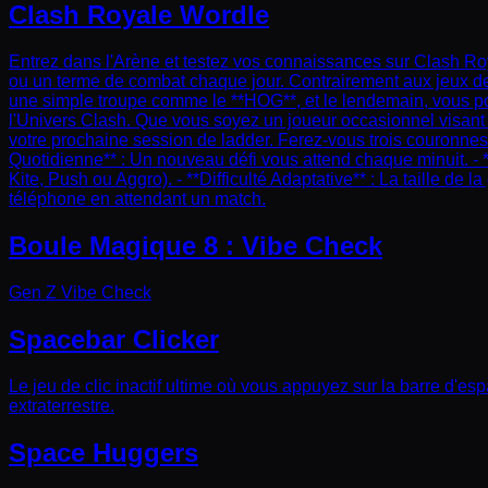
Clash Royale Wordle
Entrez dans l'Arène et testez vos connaissances sur Clash Roy
ou un terme de combat chaque jour. Contrairement aux jeux de m
une simple troupe comme le **HOG**, et le lendemain, vous p
l'Univers Clash. Que vous soyez un joueur occasionnel visant
votre prochaine session de ladder. Ferez-vous trois couronnes su
Quotidienne** : Un nouveau défi vous attend chaque minuit. - *
Kite, Push ou Aggro). - **Difficulté Adaptative** : La taille d
téléphone en attendant un match.
Boule Magique 8 : Vibe Check
Gen Z Vibe Check
Spacebar Clicker
Le jeu de clic inactif ultime où vous appuyez sur la barre d'
extraterrestre.
Space Huggers