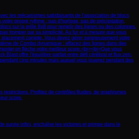
avec les mécanismes satisfaisants de l'association de blocs
votre propre rythme : pas d'horloge, pas de précipitation,
 blocs sur la grille 8x8 pour remplir des lignes ou des colonnes.
pas tromper par sa simplicité. Au fur et à mesure que vous
que placement compte. Vous devez gérer soigneusement votre
 système de Combo dynamique : effacez des lignes dans des
 monter en flèche votre meilleur score.<br><br>Que vous
st offre l'équilibre parfait entre défi cérébral et flux zen.
rez pendant cinq minutes mais auquel vous jouerez pendant des
restrictions. Profitez de contrôles fluides, de graphismes
leur score.
 survie infini, enchaîne les victoires et grimpe dans le