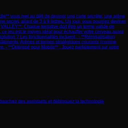
le** vous met au défi de deviner une carte secrète, une arène
secret, allant de 3 à 9 lettres. Un jour, vous pourriez deviner
VALLEY**. Chaque tentative doit être un terme valide de
ce jeu est le moyen idéal pour échauffer votre cerveau avant
lution ? Les fonctionnalités incluent : - **Réinitialisation
, Bâtiments, Arènes et termes stratégiques courants (comme
re. - **Optimisé pour Mobile** : Jouez parfaitement sur votre
mbauchez des assistants et débloquez la technologie