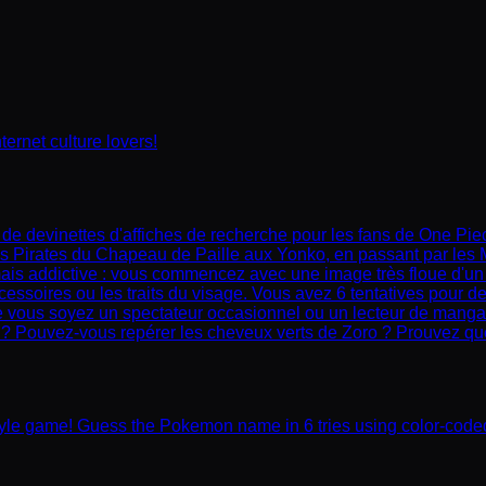
ernet culture lovers!
 de devinettes d'affiches de recherche pour les fans de One Pi
. Des Pirates du Chapeau de Paille aux Yonko, en passant par le
mais addictive : vous commencez avec une image très floue d'u
cessoires ou les traits du visage. Vous avez 6 tentatives pour 
ue vous soyez un spectateur occasionnel ou un lecteur de manga
fy ? Pouvez-vous repérer les cheveux verts de Zoro ? Prouvez qu
 game! Guess the Pokemon name in 6 tries using color-coded clu