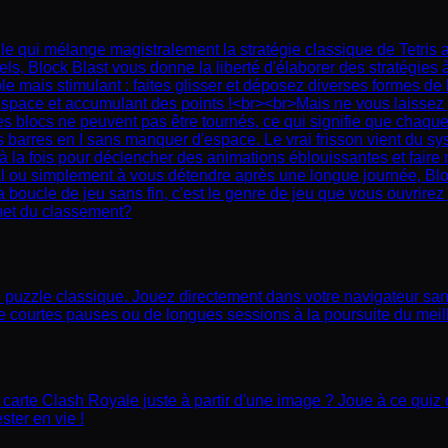
le qui mélange magistralement la stratégie classique de Tetris 
, Block Blast vous donne la liberté d'élaborer des stratégies à 
mple mais stimulant : faites glisser et déposez diverses formes de
l'espace et accumulant des points !<br><br>Mais ne vous laissez 
es blocs ne peuvent pas être tournés, ce qui signifie que cha
es barres en I sans manquer d'espace. Le vrai frisson vient du
 la fois pour déclencher des animations éblouissantes et faire
u simplement à vous détendre après une longue journée, Block Bla
sa boucle de jeu sans fin, c'est le genre de jeu que vous ouvri
met du classement?
puzzle classique. Jouez directement dans votre navigateur sans 
r de courtes pauses ou de longues sessions à la poursuite du meil
carte Clash Royale juste à partir d'une image ? Joue à ce quiz de
ter en vie !