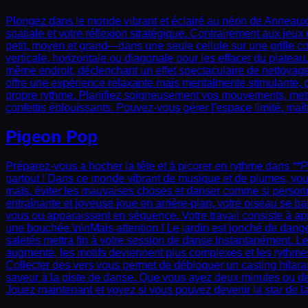
Plongez dans le monde vibrant et éclairé au néon de Anneaux
spatiale et votre réflexion stratégique. Contrairement aux jeux
petit, moyen et grand—dans une seule cellule sur une grille c
verticale, horizontale ou diagonale pour les effacer du platea
même endroit, déclenchant un effet spectaculaire de nettoyag
offre une expérience relaxante mais mentalmente stimulante, p
propre rythme. Planifiez soigneusement vos mouvements, mette
confettis éblouissants. Pouvez-vous gérer l'espace limité, maîtr
Pigeon Pop
Préparez-vous a hocher la tête et à picorer en rythme dans **
partout ! Dans ce monde vibrant de musique et de plumes, vo
maïs, éviter les mauvaises choses et danser comme si personne 
entraînante et joyeuse joue en arrière-plan, votre oiseau se ba
vous ou apparaissent en séquence. Votre travail consiste à app
une bouchée.\n\nMais attention ! Le jardin est jonché de dange
saletés mettra fin à votre session de danse instantanément. Le
augmente, les motifs deviennent plus complexes et les rythmes
Collecter des vers vous permet de débloquer un casting hilar
saveur à la piste de danse. Que vous ayez deux minutes ou deux
Jouez maintenant et voyez si vous pouvez devenir la star de l