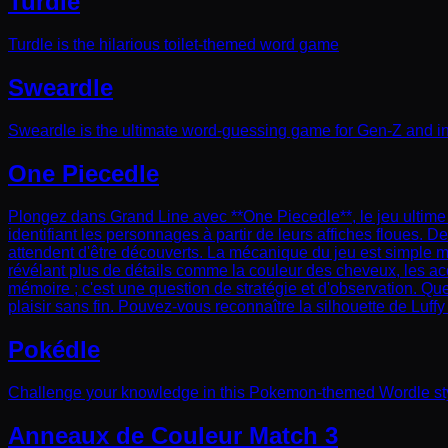
Turdle
Turdle is the hilarious toilet-themed word game
Sweardle
Sweardle is the ultimate word-guessing game for Gen-Z and int
One Piecedle
Plongez dans Grand Line avec **One Piecedle**, le jeu ultime
identifiant les personnages à partir de leurs affiches floues
attendent d'être découverts. La mécanique du jeu est simple 
révélant plus de détails comme la couleur des cheveux, les ac
mémoire ; c'est une question de stratégie et d'observation. Q
plaisir sans fin. Pouvez-vous reconnaître la silhouette de Luf
Pokédle
Challenge your knowledge in this Pokemon-themed Wordle style
Anneaux de Couleur Match 3