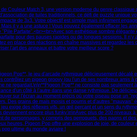
 de Couleur Match 3, une version moderne du genre classique d
 d'association de tuiles traditionnels, ce défi de puzzle unique 
ompacte de 3x3. Votre objectif est simple mais infiniment engag
u. Mais il y a une astuce ! Vous pouvez également effacer les an
e "Pile Parfaite".<br><br>Avec son esthétique sombre élégante 
arfaite pour des pauses rapides ou de longues sessions. Il n'y 
z en place des réactions en chaîne massives et regardez les co
iser l'art des anneaux et battre votre meilleur score ?
Pigeon Pop**, le jeu d'arcade rythmique délicieusement décalé e
us contrôlez un pigeon groovy (ou l'un de ses nombreux amis à
ne regardait.\n\n**Pigeon Pop** ne consiste pas seulement à tap
lance d'un côté à l'autre dans une danse rythmique. De délicieux
uyer sur l'écran au moment précis où votre oiseau pose un "rega
rs. Des grains de maïs moisis et pourris et d'autres "mauvais" 
 jeu exige des réflexes vifs, un œil perçant et un sens du rythme
 deviennent encore plus funky.\n\nAvec plus de 200 niveaux à ma
ant de personnages, y compris des perroquets, des paons et des
 heures, Pigeon Pop offre une explosion de joie, de couleur et d
a pop ultime du monde aviaire !