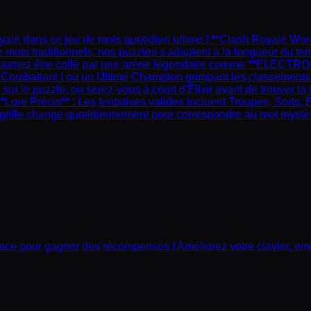
ale dans ce jeu de mots quotidien ultime ! **Clash Royale Word
ots traditionnels, nos puzzles s'adaptent à la longueur du terme 
ourriez être collé par une arène légendaire comme **ELECTRO 
 Combattant I ou un Ultime Champion grimpant les classements, 
r le puzzle, ou serez-vous à court d'Élixir avant de trouver la so
*Lore Précis** : Les tentatives valides incluent Troupes, Sorts
e la grille change quotidiennement pour correspondre au mot mystè
espace pour gagner des récompenses ! Améliorez votre clavier, e