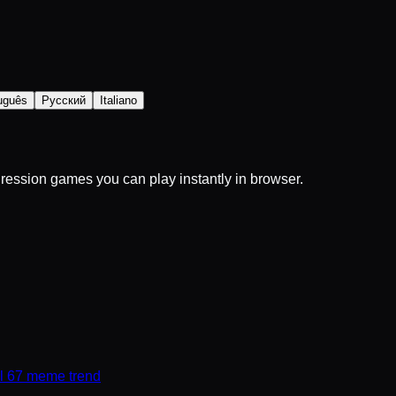
uguês
Русский
Italiano
ogression games you can play instantly in browser.
ral 67 meme trend