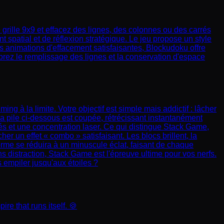
rille 9x9 et effacez des lignes, des colonnes ou des carrés
 spatial et de réflexion stratégique. Le jeu propose un style
es animations d'effacement satisfaisantes, Blockudoku offre
brez le remplissage des lignes et la conservation d'espace
ng à la limite. Votre objectif est simple mais addictif : lâcher
 la pile ci-dessous est coupée, rétrécissant instantanément
sés et une concentration laser. Ce qui distingue Stack Game,
r un effet « combo » satisfaisant. Les blocs brillent, la
eforme se réduira à un minuscule éclat, faisant de chaque
 distraction, Stack Game est l'épreuve ultime pour vos nerfs.
 empiler jusqu'aux étoiles ?
e that runs itself. 🍪