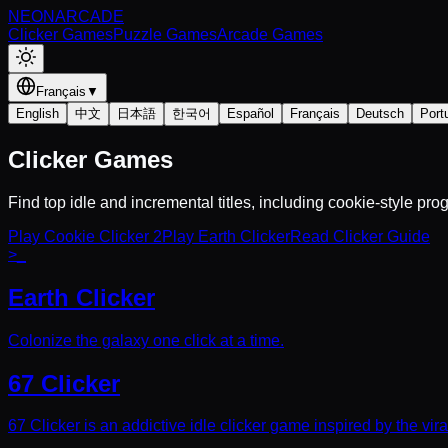
NEON
ARCADE
Clicker Games
Puzzle Games
Arcade Games
Français
▼
English
中文
日本語
한국어
Español
Français
Deutsch
Port
Clicker Games
Find top idle and incremental titles, including cookie-style pr
Play Cookie Clicker 2
Play Earth Clicker
Read Clicker Guide
>_
Earth Clicker
Colonize the galaxy one click at a time.
67 Clicker
67 Clicker is an addictive idle clicker game inspired by the vi