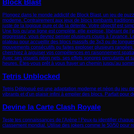
Block Blast
Plongez dans le monde addictif de Block Blast, un jeu de puzz
moderne. Contrairement aux jeux de blocs tombants traditionnels
juste de la logique pure et de la détente. Votre objectif est si
Une fois qu'une ligne est complète, elle explose, libérant de 
progressez, vous devrez penser plusieurs coups à l'avance. L
plateau pour accueillir des blocs massifs de 3x3 ou de longu
mouvements consécutifs ou faites exploser plusieurs rangées à
cherchiez à aiguiser vos compétences en raisonnement spatial o
Avec ses visuels néon nets, ses effets sonores percutants et 
heures. Êtes-vous prêt à vous frayer un chemin jusqu'au som
Tetris Unblocked
Tetris Débloqué est une adaptation moderne et néon du jeu de 
vibrants et d'un plaisir infini à empiler des blocs. Parfait pou
Devine la Carte Clash Royale
Teste tes connaissances de l'Arène ! Peux-tu identifier chaque 
classement mondial. Utilise des jokers comme le 50/50 pour res