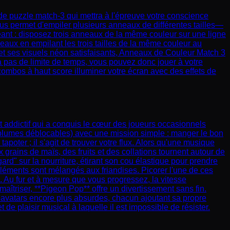
e puzzle match-3 qui mettra à l'épreuve votre conscience
vous permet d'empiler plusieurs anneaux de différentes tailles—
eant : disposez trois anneaux de la même couleur sur une ligne
neaux en empilant les trois tailles de la même couleur au
et ses visuels néon satisfaisants, Anneaux de Couleur Match 3
a pas de limite de temps, vous pouvez donc jouer à votre
mbos à haut score illuminer votre écran avec des effets de
t addictif qui a conquis le cœur des joueurs occasionnels
 plumes déblocables) avec une mission simple : manger le bon
oter ; il s'agit de trouver votre flux. Alors qu'une musique
 grains de maïs, des fruits et des collations tournent autour de
rd" sur la nourriture, étirant son cou élastique pour prendre
éléments sont mélangés aux friandises. Picorer l'une de ces
. Au fur et à mesure que vous progressez, la vitesse
îtriser, **Pigeon Pop** offre un divertissement sans fin.
 avatars encore plus absurdes, chacun ajoutant sa propre
e plaisir musical à laquelle il est impossible de résister.