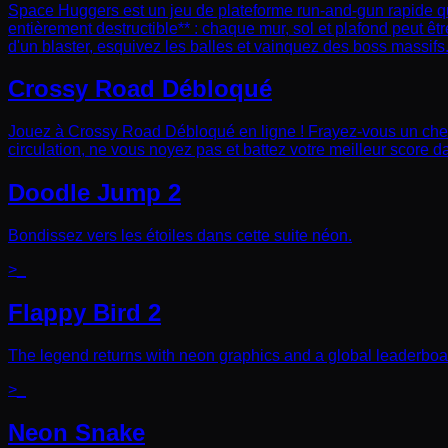
Space Huggers est un jeu de plateforme run-and-gun rapide qui
entièrement destructible** : chaque mur, sol et plafond peut êt
d'un blaster, esquivez les balles et vainquez des boss massifs
Crossy Road Débloqué
Jouez à Crossy Road Débloqué en ligne ! Frayez-vous un chemin
circulation, ne vous noyez pas et battez votre meilleur score d
Doodle Jump 2
Bondissez vers les étoiles dans cette suite néon.
>_
Flappy Bird 2
The legend returns with neon graphics and a global leaderboa
>_
Neon Snake