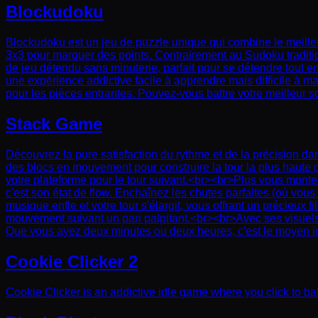
Blockudoku
Blockudoku est un jeu de puzzle unique qui combine le meilleu
3x3 pour marquer des points. Contrairement au Sudoku tradition
de jeu détendu sans minuterie, parfait pour se détendre tout e
une expérience addictive facile à apprendre mais difficile à m
pour les pièces entrantes. Pouvez-vous battre votre meilleur 
Stack Game
Découvrez la pure satisfaction du rythme et de la précision dans
des blocs en mouvement pour construire la tour la plus haute po
votre plateforme pour le tour suivant.<br><br>Plus vous montez
c'est son état de flow. Enchaînez les chutes parfaites (où vous
musique enfle et votre tour s'élargit, vous offrant un précieux 
mouvement suivant un pari palpitant.<br><br>Avec ses visuels 
Que vous ayez deux minutes ou deux heures, c'est le moyen idé
Cookie Clicker 2
Cookie Clicker is an addictive idle game where you click to ba