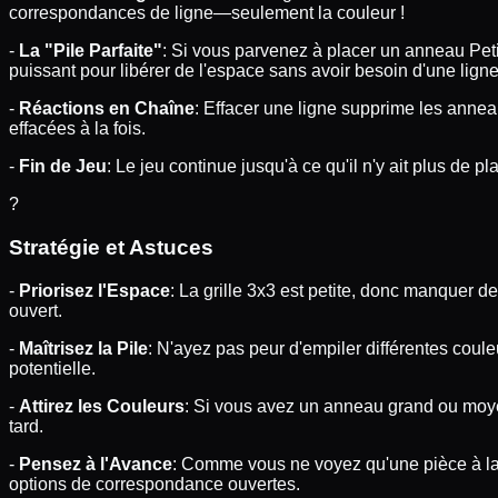
correspondances de ligne—seulement la couleur !
-
La "Pile Parfaite"
: Si vous parvenez à placer un anneau Peti
puissant pour libérer de l'espace sans avoir besoin d'une lign
-
Réactions en Chaîne
: Effacer une ligne supprime les anne
effacées à la fois.
-
Fin de Jeu
: Le jeu continue jusqu'à ce qu'il n'y ait plus de
?
Stratégie et Astuces
-
Priorisez l'Espace
: La grille 3x3 est petite, donc manquer
ouvert.
-
Maîtrisez la Pile
: N'ayez pas peur d'empiler différentes cou
potentielle.
-
Attirez les Couleurs
: Si vous avez un anneau grand ou moyen
tard.
-
Pensez à l'Avance
: Comme vous ne voyez qu'une pièce à la 
options de correspondance ouvertes.