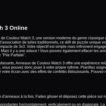
h 3 Online
 de Couleur Match 3, une version moderne du genre classique d
 d'association de tuiles traditionnels, ce défi de puzzle unique 
ompacte de 3x3. Votre objectif est simple mais infiniment engag
u. Mais il y a une astuce ! Vous pouvez également effacer les an
"Pile Parfaite".
sfaisants, Anneaux de Couleur Match 3 offre une expérience re
ps, vous pouvez donc jouer à votre propre rythme. Planifiez so
otre écran avec des effets de confettis éblouissants. Pouvez-vou
e d'anneaux à la fois. Faites glisser et déposez cette pièce sur
espondantes horizontalement, verticalement ou en diagonale. La 