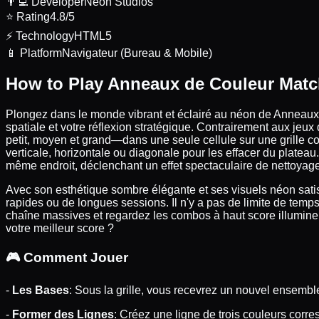
👨‍💻
Developer
Neon Studios
⭐
Rating
4.8/5
⚡
Technology
HTML5
📱
Platform
Navigateur (Bureau & Mobile)
How to Play Anneaux de Couleur Matc
Plongez dans le monde vibrant et éclairé au néon de Anneaux
spatiale et votre réflexion stratégique. Contrairement aux jeux
petit, moyen et grand—dans une seule cellule sur une grille c
verticale, horizontale ou diagonale pour les effacer du platea
même endroit, déclenchant un effet spectaculaire de nettoyage 
Avec son esthétique sombre élégante et ses visuels néon sati
rapides ou de longues sessions. Il n'y a pas de limite de tem
chaîne massives et regardez les combos à haut score illuminer v
votre meilleur score ?
🎮
Comment Jouer
-
Les Bases
: Sous la grille, vous recevrez un nouvel ensembl
-
Former des Lignes
: Créez une ligne de trois couleurs corr