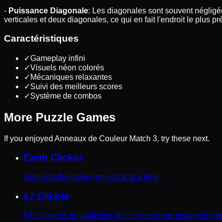
-
Puissance Diagonale
: Les diagonales sont souvent négligé
verticales et deux diagonales, ce qui en fait l'endroit le plus p
Caractéristiques
✓
Gameplay infini
✓
Visuels néon colorés
✓
Mécaniques relaxantes
✓
Suivi des meilleurs scores
✓
Système de combos
More
Puzzle
Games
If you enjoyed
Anneaux de Couleur Match 3
, try these next.
Earth Clicker
Colonize the galaxy one click at a time.
67 Clicker
67 Clicker is an addictive idle clicker game inspired by 