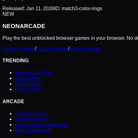
Released:
Jan 11, 2026
ID:
match3-color-rings
NEW
NEON
ARCADE
Play the best unblocked browser games in your browser. No do
Clicker Games
/
Puzzle Games
/
Arcade Games
TRENDING
Spacebar Clicker
Block Blast
Stack Game
Pigeon Pop
ARCADE
Doodle Jump 2
Space Huggers
Crossy Road Unblocked
Tetris Unblocked