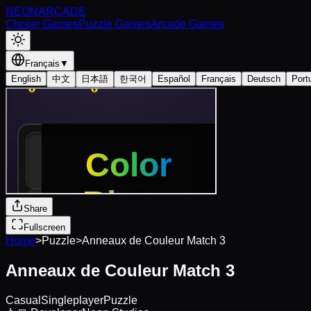
NEON
ARCADE
Clicker Games
Puzzle Games
Arcade Games
Français
▼
English
中文
日本語
한국어
Español
Français
Deutsch
Port
Share
Fullscreen
Home
>
Puzzle
>
Anneaux de Couleur Match 3
Anneaux de Couleur Match 3
Casual
Singleplayer
Puzzle