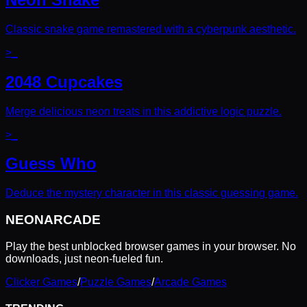
Classic snake game remastered with a cyberpunk aesthetic.
>_
2048 Cupcakes
Merge delicious neon treats in this addictive logic puzzle.
>_
Guess Who
Deduce the mystery character in this classic guessing game.
NEON
ARCADE
Play the best unblocked browser games in your browser. No
downloads, just neon-fueled fun.
Clicker Games
/
Puzzle Games
/
Arcade Games