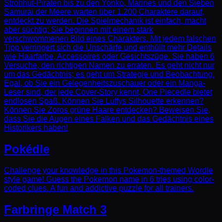
Strohhut-Piraten bis zu den Yonko, Marines und den Sieben
Samurai der Meere warten über 1.200 Charaktere darauf,
entdeckt zu werden. Die Spielmechanik ist einfach, macht
aber süchtig: Sie beginnen mit einem stark
verschwommenen Bild eines Charakters. Mit jedem falschen
Tipp verringert sich die Unschärfe und enthüllt mehr Details
wie Haarfarbe, Accessoires oder Gesichtszüge. Sie haben 6
Versuche, den richtigen Namen zu erraten. Es geht nicht nur
um das Gedächtnis; es geht um Strategie und Beobachtung.
Egal, ob Sie ein Gelegenheitszuschauer oder ein Manga-
Leser sind, der jede Cover-Story kennt, One Piecedle bietet
endlosen Spaß. Können Sie Luffys Silhouette erkennen?
Können Sie Zoros grüne Haare entdecken? Beweisen Sie,
dass Sie die Augen eines Falken und das Gedächtnis eines
Historikers haben!
Pokédle
Challenge your knowledge in this Pokemon-themed Wordle
style game! Guess the Pokemon name in 6 tries using color-
coded clues. A fun and addictive puzzle for all trainers.
Farbringe Match 3