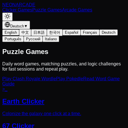
NEON
ARCADE
Clicker Games
Puzzle Games
Arcade Games
Deutsch
▼
English
中文
日本語
한국어
Español
Français
Deutsch
Português
Русский
Italiano
Puzzle Games
Daily word games, matching puzzles, and logic challenges
for fast sessions and repeat play.
Play Clash Royale Wordle
Play Pokedle
Read Word Game
Guide
>_
Earth Clicker
Colonize the galaxy one click at a time.
67 Clicker