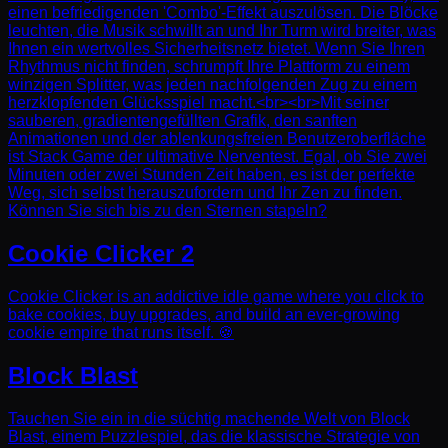
einen befriedigenden 'Combo'-Effekt auszulösen. Die Blöcke
leuchten, die Musik schwillt an und Ihr Turm wird breiter, was
Ihnen ein wertvolles Sicherheitsnetz bietet. Wenn Sie Ihren
Rhythmus nicht finden, schrumpft Ihre Plattform zu einem
winzigen Splitter, was jeden nachfolgenden Zug zu einem
herzklopfenden Glücksspiel macht.<br><br>Mit seiner
sauberen, gradientengefüllten Grafik, den sanften
Animationen und der ablenkungsfreien Benutzeroberfläche
ist Stack Game der ultimative Nerventest. Egal, ob Sie zwei
Minuten oder zwei Stunden Zeit haben, es ist der perfekte
Weg, sich selbst herauszufordern und Ihr Zen zu finden.
Können Sie sich bis zu den Sternen stapeln?
Cookie Clicker 2
Cookie Clicker is an addictive idle game where you click to
bake cookies, buy upgrades, and build an ever-growing
cookie empire that runs itself. 🍪
Block Blast
Tauchen Sie ein in die süchtig machende Welt von Block
Blast, einem Puzzlespiel, das die klassische Strategie von