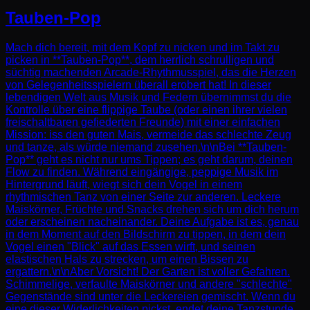
Tauben-Pop
Mach dich bereit, mit dem Kopf zu nicken und im Takt zu
picken in **Tauben-Pop**, dem herrlich schrulligen und
süchtig machenden Arcade-Rhythmusspiel, das die Herzen
von Gelegenheitsspielern überall erobert hat! In dieser
lebendigen Welt aus Musik und Federn übernimmst du die
Kontrolle über eine flippige Taube (oder einen ihrer vielen
freischaltbaren gefiederten Freunde) mit einer einfachen
Mission: iss den guten Mais, vermeide das schlechte Zeug
und tanze, als würde niemand zusehen.\n\nBei **Tauben-
Pop** geht es nicht nur ums Tippen; es geht darum, deinen
Flow zu finden. Während eingängige, peppige Musik im
Hintergrund läuft, wiegt sich dein Vogel in einem
rhythmischen Tanz von einer Seite zur anderen. Leckere
Maiskörner, Früchte und Snacks drehen sich um dich herum
oder erscheinen nacheinander. Deine Aufgabe ist es, genau
in dem Moment auf den Bildschirm zu tippen, in dem dein
Vogel einen "Blick" auf das Essen wirft, und seinen
elastischen Hals zu strecken, um einen Bissen zu
ergattern.\n\nAber Vorsicht! Der Garten ist voller Gefahren.
Schimmelige, verfaulte Maiskörner und andere "schlechte"
Gegenstände sind unter die Leckereien gemischt. Wenn du
eine dieser Widerlichkeiten pickst, endet deine Tanzstunde