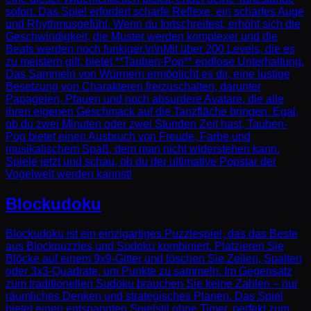
sofort. Das Spiel erfordert scharfe Reflexe, ein scharfes Auge
und Rhythmusgefühl. Wenn du fortschreitest, erhöht sich die
Geschwindigkeit, die Muster werden komplexer und die
Beats werden noch funkiger.\n\nMit über 200 Levels, die es
zu meistern gilt, bietet **Tauben-Pop** endlose Unterhaltung.
Das Sammeln von Würmern ermöglicht es dir, eine lustige
Besetzung von Charakteren freizuschalten, darunter
Papageien, Pfauen und noch absurdere Avatare, die alle
ihren eigenen Geschmack auf die Tanzfläche bringen. Egal,
ob du zwei Minuten oder zwei Stunden Zeit hast, Tauben-
Pop bietet einen Ausbruch von Freude, Farbe und
musikalischem Spaß, dem man nicht widerstehen kann.
Spiele jetzt und schau, ob du der ultimative Popstar der
Vogelwelt werden kannst!
Blockudoku
Blockudoku ist ein einzigartiges Puzzlespiel, das das Beste
aus Blockpuzzles und Sudoku kombiniert. Platzieren Sie
Blöcke auf einem 9x9-Gitter und löschen Sie Zeilen, Spalten
oder 3x3-Quadrate, um Punkte zu sammeln. Im Gegensatz
zum traditionellen Sudoku brauchen Sie keine Zahlen – nur
räumliches Denken und strategisches Planen. Das Spiel
bietet einen entspannten Spielstil ohne Timer, perfekt zum