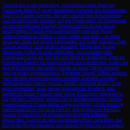
Tauche ein in die lebendige, neonbeleuchtete Welt von
Farbringe Match 3, einer modernen Variante des klassischen
Match-3-Puzzle-Genres, die dein räumliches Bewusstsein
und strategisches Denken auf die Probe stellt. Im Gegensatz
zu herkömmlichen Kachel-Spielen kannst du bei dieser
einzigartigen Puzzle-Herausforderung mehrere Ringe
unterschiedlicher Größe – klein, mittel und groß – in einer
einzigen Zelle auf einem kompakten 3x3-Gitter stapeln. Dein
Ziel ist einfach, aber endlos fesselnd: Ordne drei Ringe
derselben Farbe in einer vertikalen, horizontalen oder
diagonalen Linie an, um sie vom Brett zu entfernen. Aber es
gibt einen Haken! Du kannst Ringe auch entfernen, indem du
alle drei Größen derselben Farbe an einer Stelle stapelst
und so einen spektakulären "Perfekter Stapel"-Effekt auslöst.
<br><br>Mit seiner eleganten dunklen Ästhetik und den
befriedigenden Neon-Visuals bietet Farbringe Match 3 ein
entspannendes, aber geistig anregendes Erlebnis, das
perfekt für kurze Pausen oder lange Sitzungen geeignet ist.
Es gibt kein Zeitlimit, sodass du in deinem eigenen Tempo
spielen kannst. Plane deine Züge sorgfältig, richte massive
Kettenreaktionen ein und sieh zu, wie Highscore-Kombos
deinen Bildschirm mit schillernden Konfetti-Effekten
erleuchten. Kannst du den begrenzten Platz verwalten, die
Kunst der Ringe meistern und deinen Highscore schlagen?