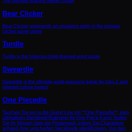
The ultimate brainrot meme clicker
Bear Clicker
Bear Clicker represents an engaging entry in the popular
clicker game genre
Turdle
Turdle is the hilarious toilet-themed word game
Sweardle
Sweardle is the ultimate word-guessing game for Gen-Z and
internet culture lovers!
One Piecedle
Tauchen Sie ein in die Grand Line mit **One Piecedle**, dem
ultimativen Steckbrief-Ratespiel für One Piece-Fans! Testen
Sie Ihr Wissen über die Piratenwelt, indem Sie Charaktere
anhand ihrer unscharfen Steckbriefe identifizieren. Von den