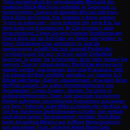
Tetris meisterhaft mit der befriedigenden Mechanik des
modernen Block-Matchings verbindet. Im Gegensatz zu
herkömmlichen Spielen mit fallenden Blöcken gibt Ihnen
Block Blast die Freiheit, Ihre Strategie in Ihrem eigenen
Tempo zu entwickeln – keine tickende Uhr, keine Eile, nur
reine Logik und Entspannung. Ihr Ziel ist einfach, aber
herausfordernd: Ziehen Sie verschiedene Blockformen per
Drag & Drop auf das 8x8-Gitter, um Zeilen oder Spalten zu
füllen. Sobald eine Linie vollständig ist, wird sie
weggesprengt, schafft Platz und sammelt Punkte!<br>
<br>Aber lassen Sie sich nicht von seiner Einfachheit
täuschen. Je weiter Sie fortschreiten, desto mehr müssen Sie
mehrere Züge im Voraus denken. Die Blöcke können nicht
gedreht werden, was bedeutet, dass jede Platzierung zählt.
Sie müssen Ihr Brett sorgfältig verwalten, um massive 3x3-
Blöcke oder lange I-Balken unterzubringen, ohne dass Ihnen
der Platz ausgeht. Der wahre Nervenkitzel kommt vom
dynamischen Combo-System – löschen Sie Linien in
aufeinanderfolgenden Zügen oder sprengen Sie mehrere
Reihen auf einmal, um schillernde Animationen auszulösen
und Ihren Highscore in die Höhe zu treiben.<br><br>Egal, ob
Sie Ihre räumlichen Denkfähigkeiten schärfen oder einfach
nach einem langen Tag entspannen möchten, Block Blast
bietet die perfekte Balance aus kniffliger Herausforderung
und zen-artigem Fluss. Mit seiner klaren Neon-Optik,