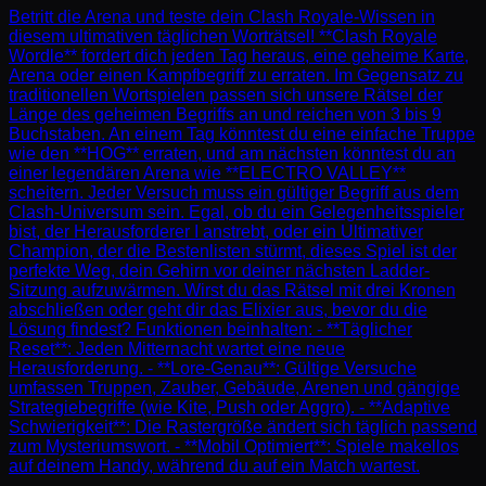
Betritt die Arena und teste dein Clash Royale-Wissen in
diesem ultimativen täglichen Worträtsel! **Clash Royale
Wordle** fordert dich jeden Tag heraus, eine geheime Karte,
Arena oder einen Kampfbegriff zu erraten. Im Gegensatz zu
traditionellen Wortspielen passen sich unsere Rätsel der
Länge des geheimen Begriffs an und reichen von 3 bis 9
Buchstaben. An einem Tag könntest du eine einfache Truppe
wie den **HOG** erraten, und am nächsten könntest du an
einer legendären Arena wie **ELECTRO VALLEY**
scheitern. Jeder Versuch muss ein gültiger Begriff aus dem
Clash-Universum sein. Egal, ob du ein Gelegenheitsspieler
bist, der Herausforderer I anstrebt, oder ein Ultimativer
Champion, der die Bestenlisten stürmt, dieses Spiel ist der
perfekte Weg, dein Gehirn vor deiner nächsten Ladder-
Sitzung aufzuwärmen. Wirst du das Rätsel mit drei Kronen
abschließen oder geht dir das Elixier aus, bevor du die
Lösung findest? Funktionen beinhalten: - **Täglicher
Reset**: Jeden Mitternacht wartet eine neue
Herausforderung. - **Lore-Genau**: Gültige Versuche
umfassen Truppen, Zauber, Gebäude, Arenen und gängige
Strategiebegriffe (wie Kite, Push oder Aggro). - **Adaptive
Schwierigkeit**: Die Rastergröße ändert sich täglich passend
zum Mysteriumswort. - **Mobil Optimiert**: Spiele makellos
auf deinem Handy, während du auf ein Match wartest.