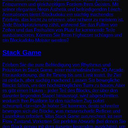
Entspannen und gleichzeitigen Fordern Ihres Geistes. Mit
seiner eleganten Neon-Ästhetik und befriedigenden Lösch-
Animationen bietet Blockudoku ein süchtig machendes
Erlebnis, das leicht zu erlernen, aber schwer zu meistern ist.
Jede Blockplatzierung zählt, während Sie das Füllen von
Zeilen und das Freihalten von Platz für kommende Teile
ausbalancieren. Können Sie Ihren Highscore schlagen und
ein Blockudoku-Meister werden?
Stack Game
Erleben Sie die pure Befriedigung von Rhythmus und
Präzision in Stack Game, einer minimalistischen 3D-Arcade-
Herausforderung, die Ihr Timing bis ans Limit testet. Ihr Ziel
ist einfach, aber süchtig machend: Lassen Sie bewegliche
Blöcke fallen, um den höchstmöglichen Turm zu bauen. Aber
es gibt einen Haken – jeder Teil des Blocks, der über den
darunter liegenden Stapel hinausragt, wird abgeschnitten,
wodurch Ihre Plattform für den nächsten Zug sofort
schrumpft.<br><br>Je höher Sie kommen, desto schneller
bewegen sich die Blöcke, was messerscharfe Reflexe und
Laserfokus erfordert. Was Stack Game auszeichnet, ist sein
Flow-Zustand. Verketten Sie perfekte Abwürfe (bei denen Sie
den Block genau mit dem darunter liegenden ausrichten), um