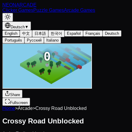
NEON
ARCADE
Clicker Games
Puzzle Games
Arcade Games
Deutsch
▼
English
中文
日本語
한국어
Español
Français
Deutsch
Português
Русский
Italiano
Share
Fullscreen
Home
>
Arcade
>
Crossy Road Unblocked
Crossy Road Unblocked