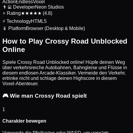
Action
Endless
Voxel
👨‍💻
Developer
Neon Studios
⭐
Rating
★★★★★ (4.8)
⚡
Technology
HTML5
📱
Platform
Browser (Desktop & Mobile)
How to Play Crossy Road Unblocked
Online
Spiele Crossy Road Unblocked online! Hüpfe deinen Weg
über verkehrsreiche Autobahnen, Bahngleise und Flüsse in
diesem endlosen Arcade-Klassiker. Vermeide den Verkehr,
ertrinke nicht und schlage deinen Highscore in diesem
Voxel-Abenteuer.
🎮
Wie man Crossy Road spielt
1
Charakter bewegen
Verwende die Pfeiltasten oder WASD, um vorwärts,