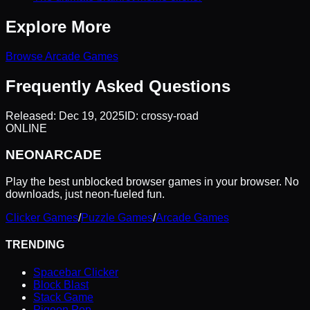
Explore More
Browse
Arcade
Games
Frequently Asked Questions
Released:
Dec 19, 2025
ID:
crossy-road
ONLINE
NEON
ARCADE
Play the best unblocked browser games in your browser. No
downloads, just neon-fueled fun.
Clicker Games
/
Puzzle Games
/
Arcade Games
TRENDING
Spacebar Clicker
Block Blast
Stack Game
Pigeon Pop