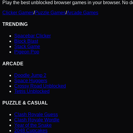
Play the best unblocked browser games in your browser. No do
Clicker Games
/
Puzzle Games
/
Arcade Games
TRENDING
Spacebar Clicker
Block Blast
Stack Game
Pigeon Pop
ARCADE
Doodle Jump 2
Space Huggers
Crossy Road Unblocked
Tetris Unblocked
PUZZLE & CASUAL
Clash Royale Guess
Clash Royale Wordle
Year of the Snake
2048 Cupcakes