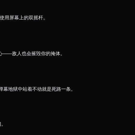
使用屏幕上的双摇杆。
心——敌人也会摧毁你的掩体。
弹幕地狱中站着不动就是死路一条。
切。