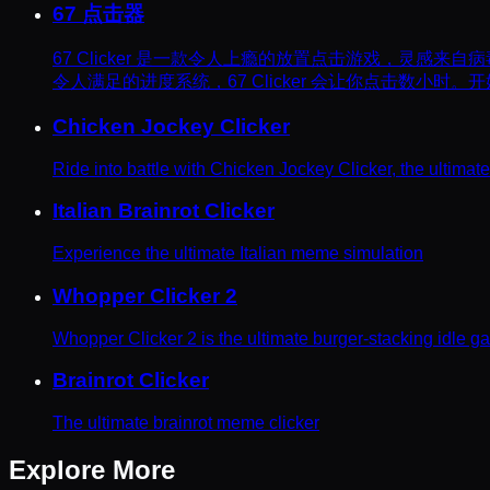
67 点击器
67 Clicker 是一款令人上瘾的放置点击游戏，灵感
令人满足的进度系统，67 Clicker 会让你点击数小时。
Chicken Jockey Clicker
Ride into battle with Chicken Jockey Clicker, the ultimat
Italian Brainrot Clicker
Experience the ultimate Italian meme simulation
Whopper Clicker 2
Whopper Clicker 2 is the ultimate burger-stacking idle g
Brainrot Clicker
The ultimate brainrot meme clicker
Explore More