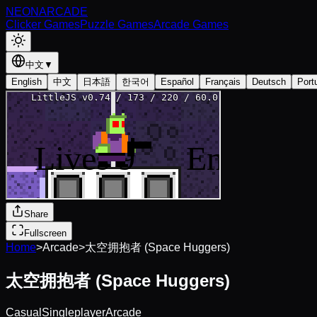
NEON
ARCADE
Clicker Games
Puzzle Games
Arcade Games
中文
▼
English
中文
日本語
한국어
Español
Français
Deutsch
Port
Share
Fullscreen
Home
>
Arcade
>
太空拥抱者 (Space Huggers)
太空拥抱者 (Space Huggers)
Casual
Singleplayer
Arcade