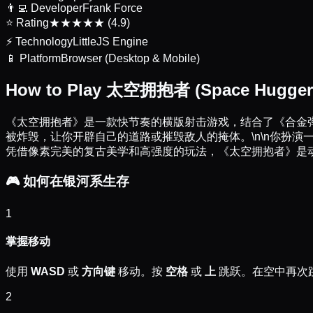
👨‍💻
Developer
Frank Force
⭐
Rating
★★★★★ (4.9)
⚡
Technology
LittleJS Engine
📱
Platform
Browser (Desktop & Mobile)
How to Play 太空拥抱者 (Space Huggers
《太空拥抱者》是一款快节奏的横版射击游戏，结合了《合金弹头》
被炸毁，让你开辟自己的道路或摧毁敌人的掩体。\n\n你扮演
凭借像素完美的复古美学和高强度的玩法，《太空拥抱者》是
🎮
如何在银河系生存
1
掌握移动
使用
WASD
或
方向键
移动。按
空格
或
上
跳跃。在空中再次
2