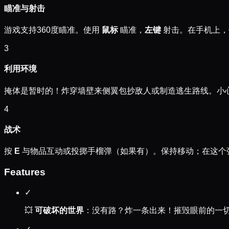
瞄准与射击
游戏支持360度瞄准。使用
鼠标
瞄准，
左键
射击。在手机上，
3
利用环境
掩体是暂时的！炸穿墙壁来侧翼包抄敌人或制造逃生路线。小
4
战术
按
E
与物品互动或投掷手榴弹（如果有）。保持移动；在这个
Features
✓
💥
可破坏的世界
：没有路？炸一条出来！摧毁眼前的一