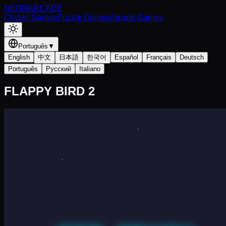
NEON
ARCADE
Clicker Games
Puzzle Games
Arcade Games
Português
▼
English
中文
日本語
한국어
Español
Français
Deutsch
Português
Русский
Italiano
FLAPPY BIRD 2