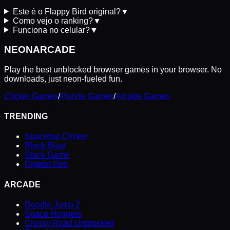
Este é o Flappy Bird original?
▼
Como vejo o ranking?
▼
Funciona no celular?
▼
NEON
ARCADE
Play the best unblocked browser games in your browser. No
downloads, just neon-fueled fun.
Clicker Games
/
Puzzle Games
/
Arcade Games
TRENDING
Spacebar Clicker
Block Blast
Stack Game
Pigeon Pop
ARCADE
Doodle Jump 2
Space Huggers
Crossy Road Unblocked