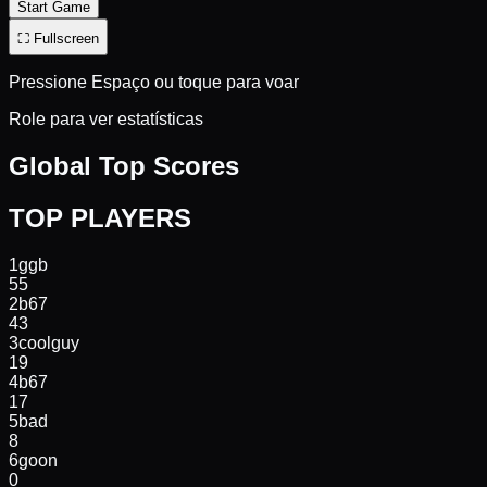
Start Game
⛶ Fullscreen
Pressione Espaço ou toque para voar
Role para ver estatísticas
Global Top Scores
TOP PLAYERS
1
ggb
55
2
b67
43
3
coolguy
19
4
b67
17
5
bad
8
6
goon
0