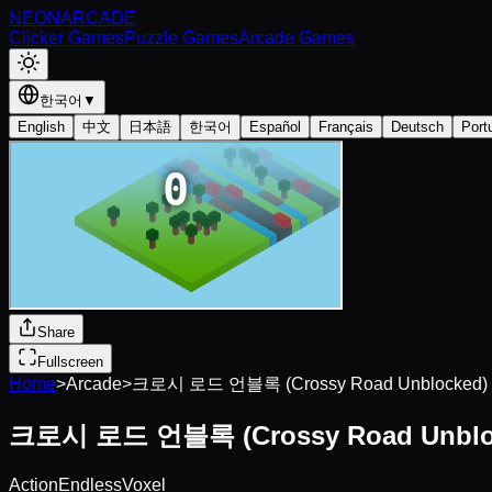
NEON
ARCADE
Clicker Games
Puzzle Games
Arcade Games
한국어
▼
English
中文
日本語
한국어
Español
Français
Deutsch
Port
Share
Fullscreen
Home
>
Arcade
>
크로시 로드 언블록 (Crossy Road Unblocked)
크로시 로드 언블록 (Crossy Road Unblo
Action
Endless
Voxel