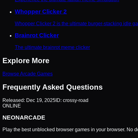
Whopper Clicker 2
Whopper Clicker 2 is the ultimate burger-stacking idle g
Brainrot Clicker
The ultimate brainrot meme clicker
Explore More
Browse
Arcade
Games
Frequently Asked Questions
Released:
Dec 19, 2025
ID:
crossy-road
ONLINE
NEON
ARCADE
Play the best unblocked browser games in your browser. No do