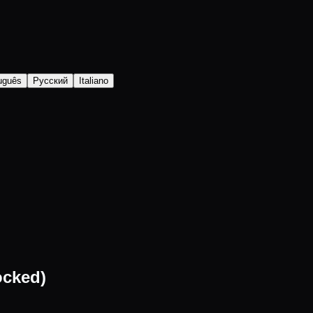
uguês
Русский
Italiano
cked)