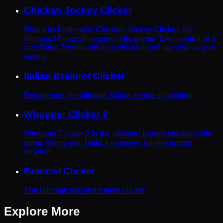
Chicken Jockey Clicker
Ride into battle with Chicken Jockey Clicker, the
ultimate Minecraft-inspired idle game! Take control of a
rare Baby Zombie riding a chicken and tap your way to
victory.
Italian Brainrot Clicker
Experience the ultimate Italian meme simulation
Whopper Clicker 2
Whopper Clicker 2 is the ultimate burger-stacking idle
game where you build a massive, infinite burger
empire!
Brainrot Clicker
The ultimate brainrot meme clicker
Explore More