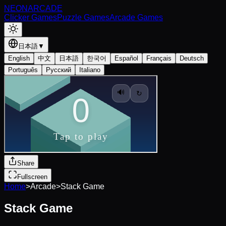
NEON
ARCADE
Clicker Games
Puzzle Games
Arcade Games
日本語
▼
English
中文
日本語
한국어
Español
Français
Deutsch
Português
Русский
Italiano
Share
Fullscreen
Home
>
Arcade
>
Stack Game
Stack Game