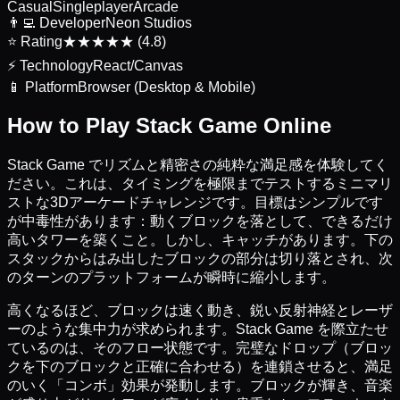
Casual
Singleplayer
Arcade
👨‍💻
Developer
Neon Studios
⭐
Rating
★★★★★ (4.8)
⚡
Technology
React/Canvas
📱
Platform
Browser (Desktop & Mobile)
How to Play Stack Game Online
Stack Game でリズムと精密さの純粋な満足感を体験してく
ださい。これは、タイミングを極限までテストするミニマリ
ストな3Dアーケードチャレンジです。目標はシンプルです
が中毒性があります：動くブロックを落として、できるだけ
高いタワーを築くこと。しかし、キャッチがあります。下の
スタックからはみ出したブロックの部分は切り落とされ、次
のターンのプラットフォームが瞬時に縮小します。
高くなるほど、ブロックは速く動き、鋭い反射神経とレーザ
ーのような集中力が求められます。Stack Game を際立たせ
ているのは、そのフロー状態です。完璧なドロップ（ブロッ
クを下のブロックと正確に合わせる）を連鎖させると、満足
のいく「コンボ」効果が発動します。ブロックが輝き、音楽