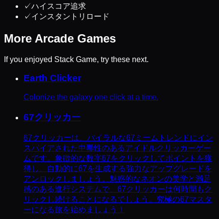
✓
ハイスコア追求
✓
インスタントリロード
More
Arcade
Games
If you enjoyed
Stack Game
, try these next.
Earth Clicker
Colonize the galaxy one click at a time.
67クリッカー
67クリッカーは、バイラルな67ミームトレンドにイン
スパイアされた中毒性のあるアイドルクリッカーゲー
ムです。象徴的な数字67をクリックしてポイントを獲
得し、自動的に67を生成する強力なアップグレードを
アンロックしましょう。魅惑的なネオンの美学と満足
感のある進行システムで、67クリッカーは何時間もク
リックし続けることになるでしょう。究極の67マスタ
ーになる旅を始めましょう！