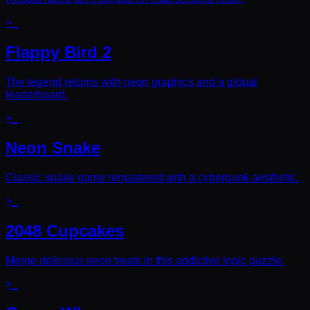
>_
Flappy Bird 2
The legend returns with neon graphics and a global
leaderboard.
>_
Neon Snake
Classic snake game remastered with a cyberpunk aesthetic.
>_
2048 Cupcakes
Merge delicious neon treats in this addictive logic puzzle.
>_