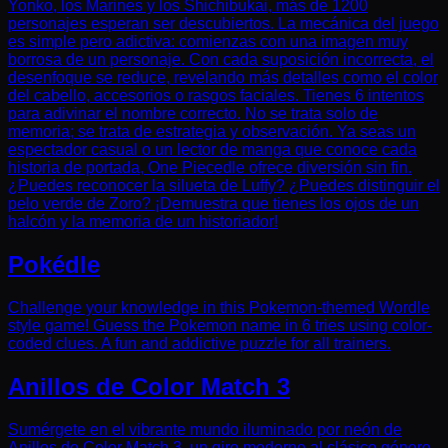
Yonko, los Marines y los Shichibukai, más de 1200
personajes esperan ser descubiertos. La mecánica del juego
es simple pero adictiva: comienzas con una imagen muy
borrosa de un personaje. Con cada suposición incorrecta, el
desenfoque se reduce, revelando más detalles como el color
del cabello, accesorios o rasgos faciales. Tienes 6 intentos
para adivinar el nombre correcto. No se trata solo de
memoria; se trata de estrategia y observación. Ya seas un
espectador casual o un lector de manga que conoce cada
historia de portada, One Piecedle ofrece diversión sin fin.
¿Puedes reconocer la silueta de Luffy? ¿Puedes distinguir el
pelo verde de Zoro? ¡Demuestra que tienes los ojos de un
halcón y la memoria de un historiador!
Pokédle
Challenge your knowledge in this Pokemon-themed Wordle
style game! Guess the Pokemon name in 6 tries using color-
coded clues. A fun and addictive puzzle for all trainers.
Anillos de Color Match 3
Sumérgete en el vibrante mundo iluminado por neón de
Anillos de Color Match 3, un giro moderno al clásico género