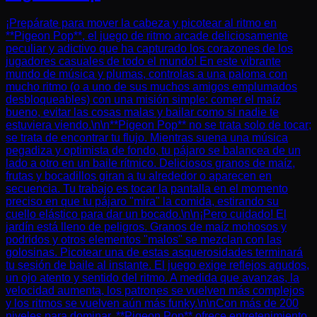
¡Prepárate para mover la cabeza y picotear al ritmo en
**Pigeon Pop**, el juego de ritmo arcade deliciosamente
peculiar y adictivo que ha capturado los corazones de los
jugadores casuales de todo el mundo! En este vibrante
mundo de música y plumas, controlas a una paloma con
mucho ritmo (o a uno de sus muchos amigos emplumados
desbloqueables) con una misión simple: comer el maíz
bueno, evitar las cosas malas y bailar como si nadie te
estuviera viendo.\n\n**Pigeon Pop** no se trata solo de tocar;
se trata de encontrar tu flujo. Mientras suena una música
pegadiza y optimista de fondo, tu pájaro se balancea de un
lado a otro en un baile rítmico. Deliciosos granos de maíz,
frutas y bocadillos giran a tu alrededor o aparecen en
secuencia. Tu trabajo es tocar la pantalla en el momento
preciso en que tu pájaro "mira" la comida, estirando su
cuello elástico para dar un bocado.\n\n¡Pero cuidado! El
jardín está lleno de peligros. Granos de maíz mohosos y
podridos y otros elementos "malos" se mezclan con las
golosinas. Picotear una de estas asquerosidades terminará
tu sesión de baile al instante. El juego exige reflejos agudos,
un ojo atento y sentido del ritmo. A medida que avanzas, la
velocidad aumenta, los patrones se vuelven más complejos
y los ritmos se vuelven aún más funky.\n\nCon más de 200
niveles para dominar, **Pigeon Pop** ofrece entretenimiento