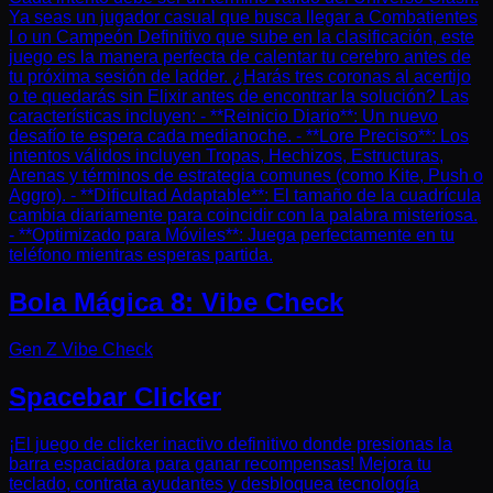
Ya seas un jugador casual que busca llegar a Combatientes
I o un Campeón Definitivo que sube en la clasificación, este
juego es la manera perfecta de calentar tu cerebro antes de
tu próxima sesión de ladder. ¿Harás tres coronas al acertijo
o te quedarás sin Elixir antes de encontrar la solución? Las
características incluyen: - **Reinicio Diario**: Un nuevo
desafío te espera cada medianoche. - **Lore Preciso**: Los
intentos válidos incluyen Tropas, Hechizos, Estructuras,
Arenas y términos de estrategia comunes (como Kite, Push o
Aggro). - **Dificultad Adaptable**: El tamaño de la cuadrícula
cambia diariamente para coincidir con la palabra misteriosa.
- **Optimizado para Móviles**: Juega perfectamente en tu
teléfono mientras esperas partida.
Bola Mágica 8: Vibe Check
Gen Z Vibe Check
Spacebar Clicker
¡El juego de clicker inactivo definitivo donde presionas la
barra espaciadora para ganar recompensas! Mejora tu
teclado, contrata ayudantes y desbloquea tecnología