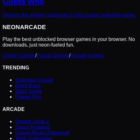
Guess Who
Deduce the mystery character in this classic guessing game.
NEON
ARCADE
Play the best unblocked browser games in your browser. No
downloads, just neon-fueled fun.
Clicker Games
/
Puzzle Games
/
Arcade Games
TRENDING
Spacebar Clicker
Block Blast
Stack Game
Pigeon Pop
ARCADE
Doodle Jump 2
Space Huggers
Crossy Road Unblocked
Tetris Unblocked