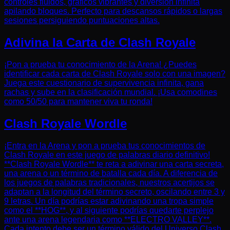
controles fluidos, gráficos vibrantes y diversión infinita
apilando bloques. Perfecto para descansos rápidos o largas
sesiones persiguiendo puntuaciones altas.
Adivina la Carta de Clash Royale
¡Pon a prueba tu conocimiento de la Arena! ¿Puedes
identificar cada carta de Clash Royale solo con una imagen?
Juega este cuestionario de supervivencia infinita, gana
rachas y sube en la clasificación mundial. ¡Usa comodines
como 50/50 para mantener viva tu ronda!
Clash Royale Wordle
¡Entra en la Arena y pon a prueba tus conocimientos de
Clash Royale en este juego de palabras diario definitivo!
**Clash Royale Wordle** te reta a adivinar una carta secreta,
una arena o un término de batalla cada día. A diferencia de
los juegos de palabras tradicionales, nuestros acertijos se
adaptan a la longitud del término secreto, oscilando entre 3 y
9 letras. Un día podrías estar adivinando una tropa simple
como el **HOG**, y al siguiente podrías quedarte perplejo
ante una arena legendaria como **ELECTRO VALLEY**.
Cada intento debe ser un término válido del Universo Clash.