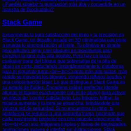
¿Puedes superar tu puntuación más alta y convertirte en un
maestro de Blockudoku?
Stack Game
Experimenta la pura satisfacción del ritmo y la precisión en
Stack Game, un desafío arcade en 3D minimalista que pone
a prueba tu sincronización al límite. Tu objetivo es simple
pero adictivo: dejar caer bloques en movimiento para
construir la torre más alta posible. Pero hay un truco:
cualquier parte del bloque que sobresalga de la pila de
abajo se corta, reduciendo instantáneamente tu plataforma
para el siguiente turno.<br><br>Cuanto más alto subas, más
rápido se moverán los bloques, exigiendo reflejos agudos y
una concentración láser. Lo que distingue a Stack Game es
su estado de fluidez. Encadena caídas perfectas (donde
alineas el bloque exactamente con el de abajo) para activar
un efecto de 'combo' satisfactorio. Los bloques brillan, la
música aumenta y tu torre se ensancha, brindándote una
valiosa red de seguridad. Si no encuentras tu ritmo, tu
plataforma se reducirá a una pequeña franja, haciendo que
cada movimiento posterior sea una apuesta emocionante.
<br><br>Con sus imágenes limpias y llenas de degradados,
animaciones suaves e interfaz sin distracciones, Stack