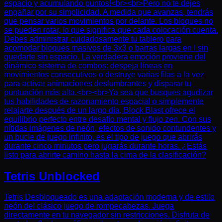
espacio y acumulando puntos!<br><br>Pero no te dejes
engañar por su simplicidad. A medida que avanzas, tendrás
que pensar varios movimientos por delante. Los bloques no
se pueden rotar, lo que significa que cada colocación cuenta.
Debes administrar cuidadosamente tu tablero para
acomodar bloques masivos de 3x3 o barras largas en I sin
quedarte sin espacio. La verdadera emoción proviene del
dinámico sistema de combos: despeja líneas en
movimientos consecutivos o destruye varias filas a la vez
para activar animaciones deslumbrantes y disparar tu
puntuación más alta.<br><br>Ya sea que busques agudizar
tus habilidades de razonamiento espacial o simplemente
relajarte después de un largo día, Block Blast ofrece el
equilibrio perfecto entre desafío mental y flujo zen. Con sus
nítidas imágenes de neón, efectos de sonido contundentes y
un bucle de juego infinito, es el tipo de juego que abrirás
durante cinco minutos pero jugarás durante horas. ¿Estás
listo para abrirte camino hasta la cima de la clasificación?
Tetris Unblocked
Tetris Desbloqueado es una adaptación moderna y de estilo
neón del clásico juego de rompecabezas. Juega
directamente en tu navegador sin restricciones. Disfruta de