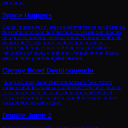
alienígena.
Space Huggers
Space Huggers es un juego de plataformas de acción rápida
que combina el caos de Metal Slug con la rejugabilidad de
un roguelike moderno. Destaca por su **entorno totalmente
destructible**: cada pared, suelo y techo puede ser
volado.\n\nJuegas como un rebelde espacial solitario
infiltrándote en bases alienígenas. Armado con un bláster,
esquiva balas y derrota a jefes masivos.
Crossy Road Desbloqueado
¡Juega a Crossy Road Desbloqueado en línea! Ábrete
camino saltando a través de autopistas transitadas, vías de
tren y ríos en este clásico arcade interminable. Evita el
tráfico, no te ahogues y supera tu puntuación más alta en
esta aventura de estilo vóxel.
Doodle Jump 2
Rebota hacia las estrellas en esta secuela neón.