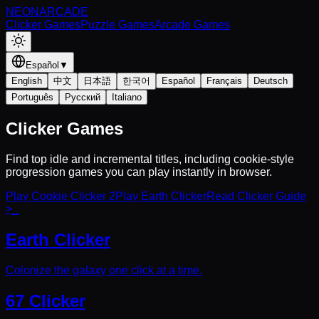
NEON
ARCADE
Clicker Games
Puzzle Games
Arcade Games
Español
▼
English
中文
日本語
한국어
Español
Français
Deutsch
Português
Русский
Italiano
Clicker Games
Find top idle and incremental titles, including cookie-style
progression games you can play instantly in browser.
Play Cookie Clicker 2
Play Earth Clicker
Read Clicker Guide
>_
Earth Clicker
Colonize the galaxy one click at a time.
67 Clicker