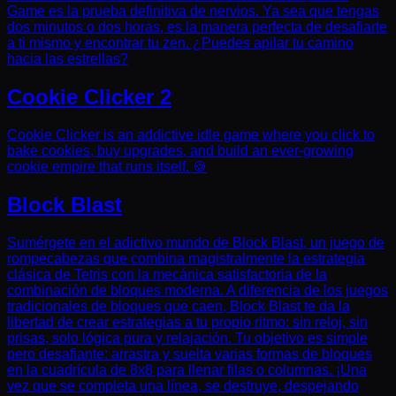
Game es la prueba definitiva de nervios. Ya sea que tengas
dos minutos o dos horas, es la manera perfecta de desafiarte
a ti mismo y encontrar tu zen. ¿Puedes apilar tu camino
hacia las estrellas?
Cookie Clicker 2
Cookie Clicker is an addictive idle game where you click to
bake cookies, buy upgrades, and build an ever-growing
cookie empire that runs itself. 🍪
Block Blast
Sumérgete en el adictivo mundo de Block Blast, un juego de
rompecabezas que combina magistralmente la estrategia
clásica de Tetris con la mecánica satisfactoria de la
combinación de bloques moderna. A diferencia de los juegos
tradicionales de bloques que caen, Block Blast te da la
libertad de crear estrategias a tu propio ritmo: sin reloj, sin
prisas, solo lógica pura y relajación. Tu objetivo es simple
pero desafiante: arrastra y suelta varias formas de bloques
en la cuadrícula de 8x8 para llenar filas o columnas. ¡Una
vez que se completa una línea, se destruye, despejando