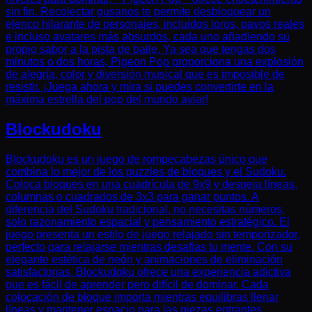
sin fin. Recolectar gusanos te permite desbloquear un
elenco hilarante de personajes, incluidos loros, pavos reales
e incluso avatares más absurdos, cada uno añadiendo su
propio sabor a la pista de baile. Ya sea que tengas dos
minutos o dos horas, Pigeon Pop proporciona una explosión
de alegría, color y diversión musical que es imposible de
resistir. ¡Juega ahora y mira si puedes convertirte en la
máxima estrella del pop del mundo aviar!
Blockudoku
Blockudoku es un juego de rompecabezas único que
combina lo mejor de los puzzles de bloques y el Sudoku.
Coloca bloques en una cuadrícula de 9x9 y despeja líneas,
columnas o cuadrados de 3x3 para ganar puntos. A
diferencia del Sudoku tradicional, no necesitas números,
solo razonamiento espacial y pensamiento estratégico. El
juego presenta un estilo de juego relajado sin temporizador,
perfecto para relajarse mientras desafías tu mente. Con su
elegante estética de neón y animaciones de eliminación
satisfactorias, Blockudoku ofrece una experiencia adictiva
que es fácil de aprender pero difícil de dominar. Cada
colocación de bloque importa mientras equilibras llenar
líneas y mantener espacio para las piezas entrantes.