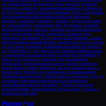
de rompecabezas de combinar 3 que pondrá a prueba tu
conciencia espacial y pensamiento estratégico. A diferencia
de los juegos tradicionales de emparejar fichas, este desafío
único te permite apilar múltiples anillos de diferentes
tamaños—pequeño, mediano y grande—en una sola celda
en una cuadrícula compacta de 3x3. Tu objetivo es simple
pero infinitamente atractivo: organiza tres anillos del mismo
color en una línea vertical, horizontal o diagonal para
eliminarlos del tablero. ¡Pero hay un truco! También puedes
eliminar anillos apilando los tres tamaños del mismo color en
un solo lugar, activando un espectacular efecto de limpieza
de "Pila Perfecta".<br><br>Con su elegante estética oscura
y satisfactorios visuales de neón, Anillos de Color Match 3
ofrece una experiencia relajante pero mentalmente
estimulante, perfecta para descansos rápidos o sesiones
largas. No hay límites de tiempo, así que puedes jugar a tu
propio ritmo. Planifica tus movimientos cuidadosamente,
configura reacciones en cadena masivas y observa cómo los
combos de alta puntuación iluminan tu pantalla con
deslumbrantes efectos de confeti. ¿Puedes manejar el
espacio limitado, dominar el arte de los anillos y superar tu
puntuación más alta?
Pigeon Pop